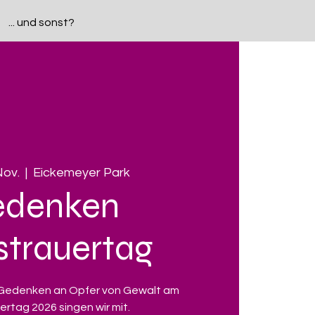
... und sonst?
Nov.
  |  
Eickemeyer Park
edenken
strauertag
 Gedenken an Opfer von Gewalt am
ertag 2026 singen wir mit.