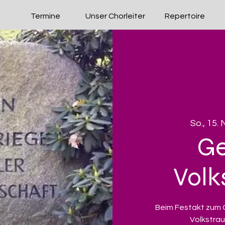
Termine
Unser Chorleiter
Repertoire
So., 15. 
G
Volk
Beim Festakt zum
Volkstrau